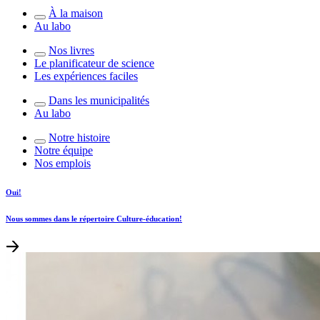
À la maison
Au labo
Nos livres
Le planificateur de science
Les expériences faciles
Dans les municipalités
Au labo
Notre histoire
Notre équipe
Nos emplois
Oui!
Nous sommes dans le répertoire Culture-éducation!