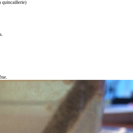
 quincaillerie)
s.
ène.