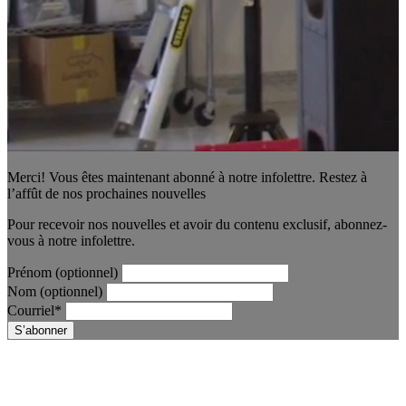
Merci! Vous êtes maintenant abonné à notre infolettre. Restez à
l’affût de nos prochaines nouvelles
Pour recevoir nos nouvelles et avoir du contenu exclusif, abonnez-
vous à notre infolettre.
Prénom (optionnel)
Nom (optionnel)
Courriel*
S’abonner