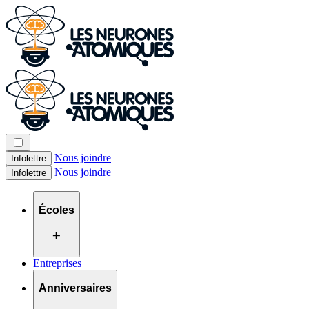
Nous joindre
Infolettre
Nous joindre
Infolettre
Écoles
+
Entreprises
Anniversaires