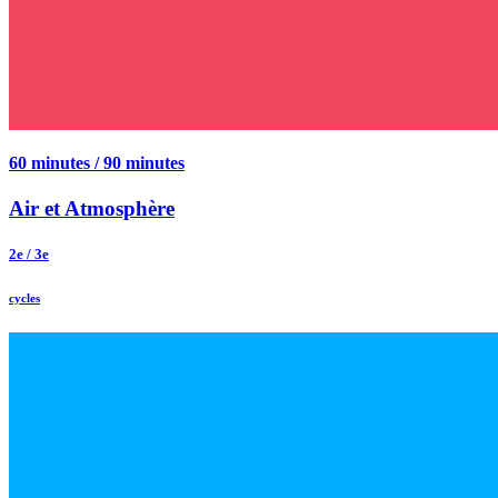
60 minutes / 90 minutes
Air et Atmosphère
2e / 3e
cycles