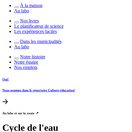
À la maison
Au labo
Nos livres
Le planificateur de science
Les expériences faciles
Dans les municipalités
Au labo
Notre histoire
Notre équipe
Nos emplois
Oui!
Nous sommes dans le répertoire Culture-éducation!
Au labo et sur la route 📍
Cycle de l'eau